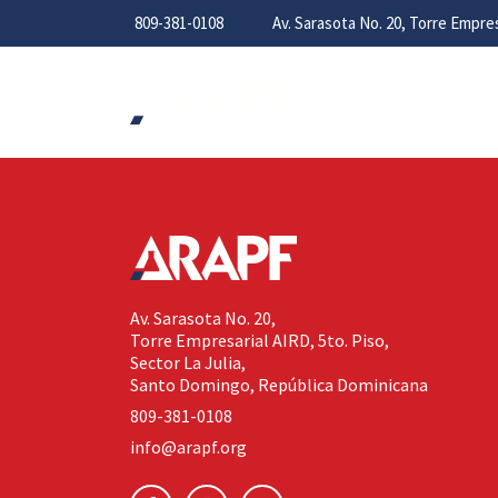
809-381-0108
Av. Sarasota No. 20, Torre Empr
Av. Sarasota No. 20,
Torre Empresarial AIRD, 5to. Piso,
Sector La Julia,
Santo Domingo, República Dominicana
809-381-0108
info@arapf.org