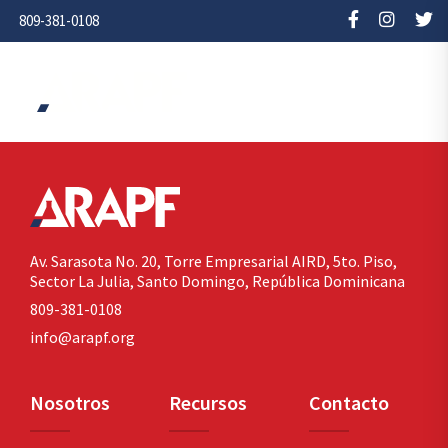
809-381-0108
Av. Sarasota No. 20,
Torre Empresarial AIRD, 5to. Piso,
Sector La Julia,
Santo Domingo, República Dominicana
809-381-0108
info@arapf.org
Nosotros
Recursos
Contacto