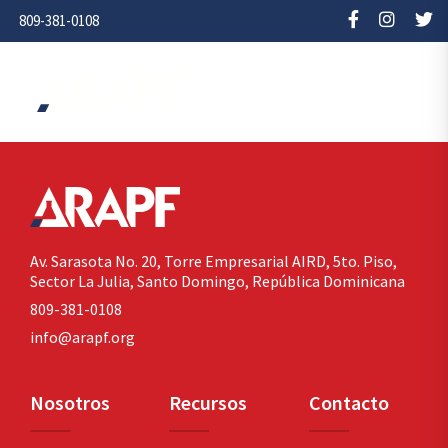
809-381-0108
Av. Sarasota No. 20,
Torre Empresarial AIRD, 5to. Piso,
Sector La Julia,
Santo Domingo, República Dominicana
809-381-0108
info@arapf.org
Nosotros
Recursos
Contacto