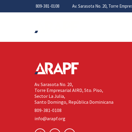
809-381-0108
Av. Sarasota No. 20, Torre Empr
Av. Sarasota No. 20,
Torre Empresarial AIRD, 5to. Piso,
Sector La Julia,
Santo Domingo, República Dominicana
809-381-0108
info@arapf.org