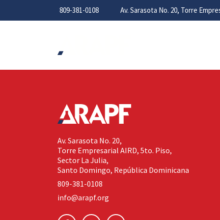
809-381-0108
Av. Sarasota No. 20, Torre Empr
Av. Sarasota No. 20,
Torre Empresarial AIRD, 5to. Piso,
Sector La Julia,
Santo Domingo, República Dominicana
809-381-0108
info@arapf.org