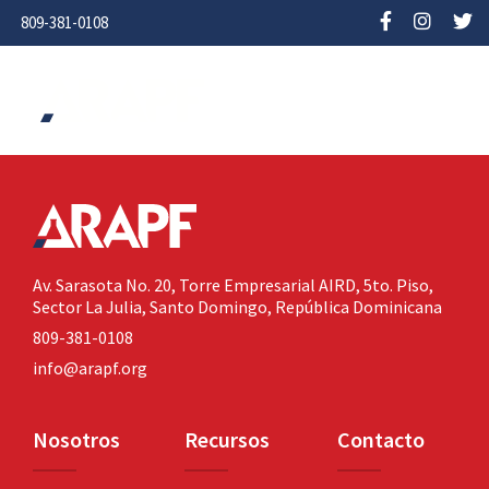
809-381-0108
Av. Sarasota No. 20,
Torre Empresarial AIRD, 5to. Piso,
Sector La Julia,
Santo Domingo, República Dominicana
809-381-0108
info@arapf.org
Nosotros
Recursos
Contacto