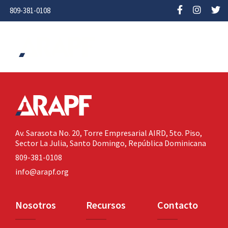
809-381-0108
Av. Sarasota No. 20,
Torre Empresarial AIRD, 5to. Piso,
Sector La Julia,
Santo Domingo, República Dominicana
809-381-0108
info@arapf.org
Nosotros
Recursos
Contacto