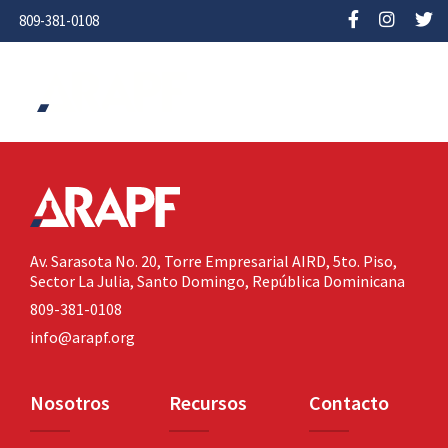
809-381-0108
Av. Sarasota No. 20,
Torre Empresarial AIRD, 5to. Piso,
Sector La Julia,
Santo Domingo, República Dominicana
809-381-0108
info@arapf.org
Nosotros
Recursos
Contacto