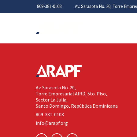
809-381-0108
Av. Sarasota No. 20, Torre Empr
Av. Sarasota No. 20,
Torre Empresarial AIRD, 5to. Piso,
Sector La Julia,
Santo Domingo, República Dominicana
809-381-0108
info@arapf.org