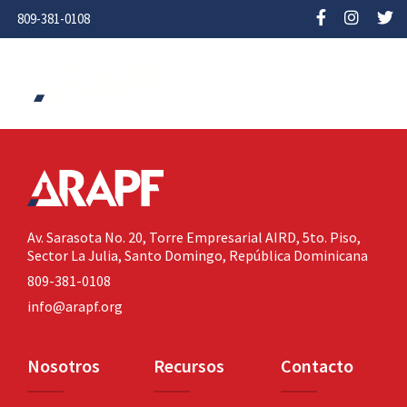
809-381-0108
Av. Sarasota No. 20,
Torre Empresarial AIRD, 5to. Piso,
Sector La Julia,
Santo Domingo, República Dominicana
809-381-0108
info@arapf.org
Nosotros
Recursos
Contacto