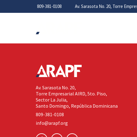
809-381-0108
Av. Sarasota No. 20, Torre Empr
Av. Sarasota No. 20,
Torre Empresarial AIRD, 5to. Piso,
Sector La Julia,
Santo Domingo, República Dominicana
809-381-0108
info@arapf.org