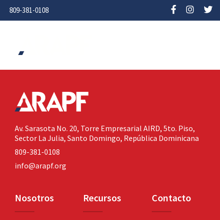
809-381-0108
Av. Sarasota No. 20,
Torre Empresarial AIRD, 5to. Piso,
Sector La Julia,
Santo Domingo, República Dominicana
809-381-0108
info@arapf.org
Nosotros
Recursos
Contacto