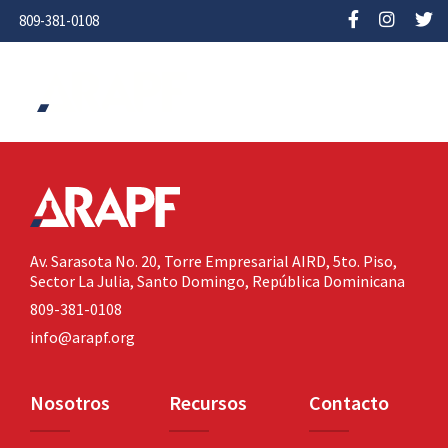
809-381-0108
Av. Sarasota No. 20,
Torre Empresarial AIRD, 5to. Piso,
Sector La Julia,
Santo Domingo, República Dominicana
809-381-0108
info@arapf.org
Nosotros
Recursos
Contacto