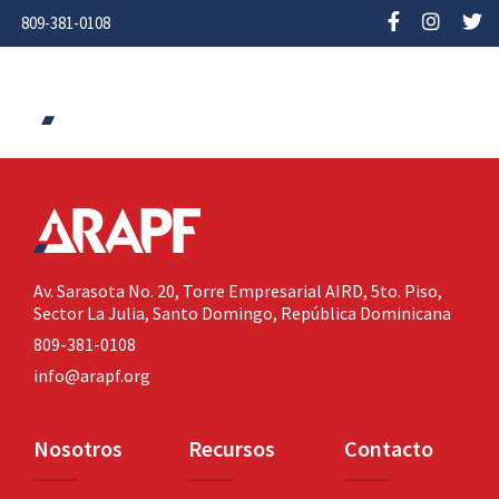
809-381-0108
Av. Sarasota No. 20,
Torre Empresarial AIRD, 5to. Piso,
Sector La Julia,
Santo Domingo, República Dominicana
809-381-0108
info@arapf.org
Nosotros
Recursos
Contacto