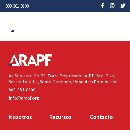
809-381-0108
Av. Sarasota No. 20,
Torre Empresarial AIRD, 5to. Piso,
Sector La Julia,
Santo Domingo, República Dominicana
809-381-0108
info@arapf.org
Nosotros
Recursos
Contacto