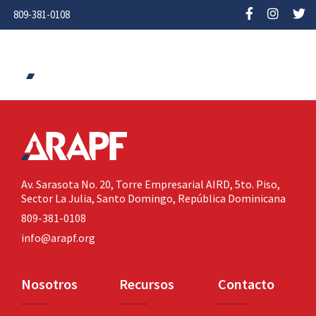
809-381-0108
Av. Sarasota No. 20,
Torre Empresarial AIRD, 5to. Piso,
Sector La Julia,
Santo Domingo, República Dominicana
809-381-0108
info@arapf.org
Nosotros
Recursos
Contacto