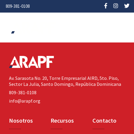
809-381-0108
Av. Sarasota No. 20,
Torre Empresarial AIRD, 5to. Piso,
Sector La Julia,
Santo Domingo, República Dominicana
809-381-0108
info@arapf.org
Nosotros
Recursos
Contacto