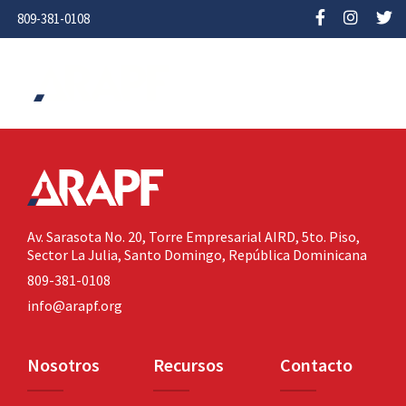
809-381-0108
Av. Sarasota No. 20,
Torre Empresarial AIRD, 5to. Piso,
Sector La Julia,
Santo Domingo, República Dominicana
809-381-0108
info@arapf.org
Nosotros
Recursos
Contacto