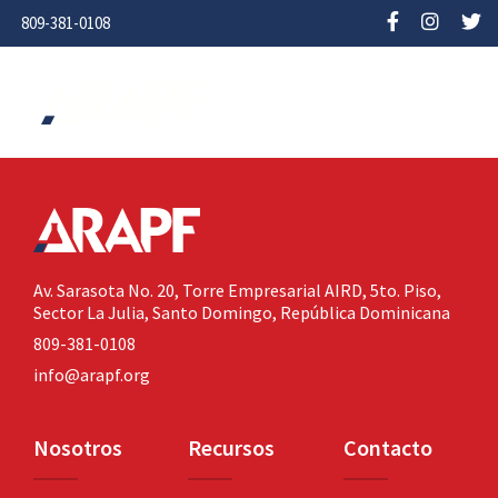
809-381-0108
Av. Sarasota No. 20,
Torre Empresarial AIRD, 5to. Piso,
Sector La Julia,
Santo Domingo, República Dominicana
809-381-0108
info@arapf.org
Nosotros
Recursos
Contacto