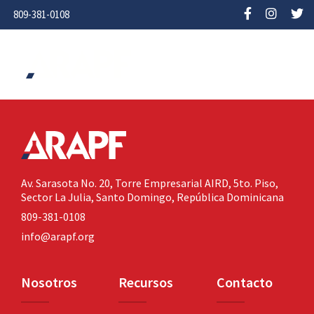
809-381-0108
Av. Sarasota No. 20,
Torre Empresarial AIRD, 5to. Piso,
Sector La Julia,
Santo Domingo, República Dominicana
809-381-0108
info@arapf.org
Nosotros
Recursos
Contacto