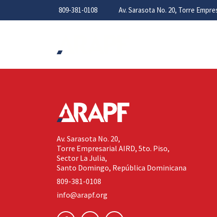
809-381-0108
Av. Sarasota No. 20, Torre Empr
Av. Sarasota No. 20,
Torre Empresarial AIRD, 5to. Piso,
Sector La Julia,
Santo Domingo, República Dominicana
809-381-0108
info@arapf.org