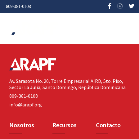
809-381-0108
Av. Sarasota No. 20,
Torre Empresarial AIRD, 5to. Piso,
Sector La Julia,
Santo Domingo, República Dominicana
809-381-0108
info@arapf.org
Nosotros
Recursos
Contacto