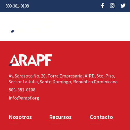
809-381-0108
Av. Sarasota No. 20,
Torre Empresarial AIRD, 5to. Piso,
Sector La Julia,
Santo Domingo, República Dominicana
809-381-0108
info@arapf.org
Nosotros
Recursos
Contacto