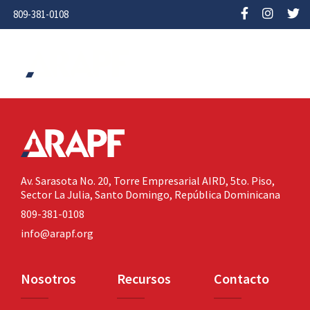
809-381-0108
Av. Sarasota No. 20,
Torre Empresarial AIRD, 5to. Piso,
Sector La Julia,
Santo Domingo, República Dominicana
809-381-0108
info@arapf.org
Nosotros
Recursos
Contacto