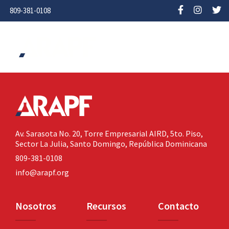
809-381-0108
Av. Sarasota No. 20,
Torre Empresarial AIRD, 5to. Piso,
Sector La Julia,
Santo Domingo, República Dominicana
809-381-0108
info@arapf.org
Nosotros
Recursos
Contacto