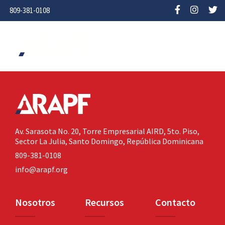
809-381-0108
Av. Sarasota No. 20,
Torre Empresarial AIRD, 5to. Piso,
Sector La Julia,
Santo Domingo, República Dominicana
809-381-0108
info@arapf.org
Nosotros
Recursos
Contacto