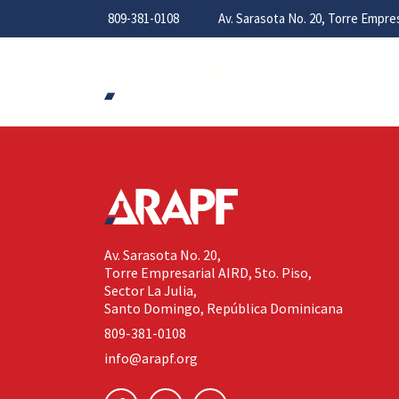
809-381-0108
Av. Sarasota No. 20, Torre Empr
Av. Sarasota No. 20,
Torre Empresarial AIRD, 5to. Piso,
Sector La Julia,
Santo Domingo, República Dominicana
809-381-0108
info@arapf.org