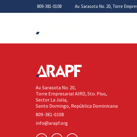
809-381-0108
Av. Sarasota No. 20, Torre Empr
Av. Sarasota No. 20,
Torre Empresarial AIRD, 5to. Piso,
Sector La Julia,
Santo Domingo, República Dominicana
809-381-0108
info@arapf.org