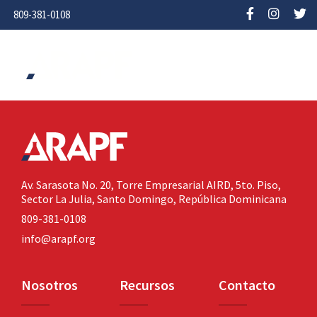
809-381-0108
Av. Sarasota No. 20,
Torre Empresarial AIRD, 5to. Piso,
Sector La Julia,
Santo Domingo, República Dominicana
809-381-0108
info@arapf.org
Nosotros
Recursos
Contacto