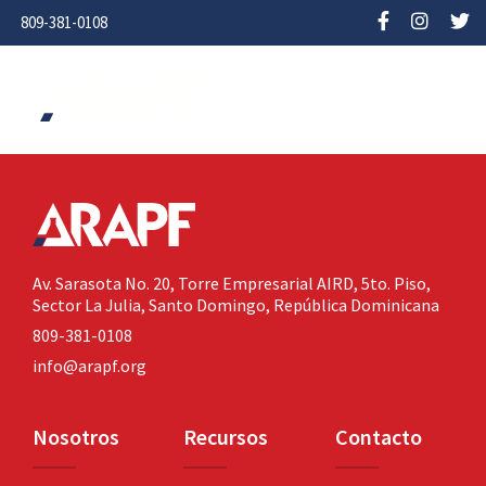
809-381-0108
Av. Sarasota No. 20,
Torre Empresarial AIRD, 5to. Piso,
Sector La Julia,
Santo Domingo, República Dominicana
809-381-0108
info@arapf.org
Nosotros
Recursos
Contacto