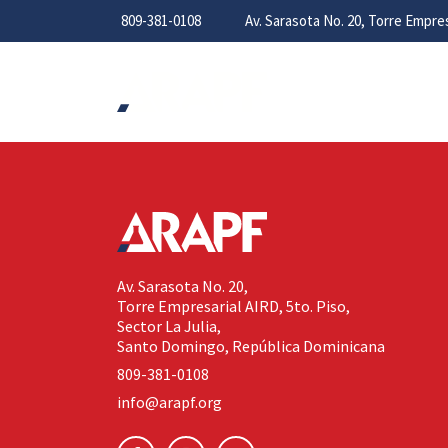
809-381-0108
Av. Sarasota No. 20, Torre Empr
Av. Sarasota No. 20,
Torre Empresarial AIRD, 5to. Piso,
Sector La Julia,
Santo Domingo, República Dominicana
809-381-0108
info@arapf.org