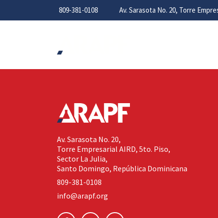
809-381-0108
Av. Sarasota No. 20, Torre Empr
Av. Sarasota No. 20,
Torre Empresarial AIRD, 5to. Piso,
Sector La Julia,
Santo Domingo, República Dominicana
809-381-0108
info@arapf.org