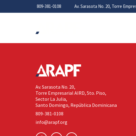
809-381-0108
Av. Sarasota No. 20, Torre Empr
Av. Sarasota No. 20,
Torre Empresarial AIRD, 5to. Piso,
Sector La Julia,
Santo Domingo, República Dominicana
809-381-0108
info@arapf.org