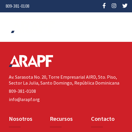
809-381-0108
Av. Sarasota No. 20,
Torre Empresarial AIRD, 5to. Piso,
Sector La Julia,
Santo Domingo, República Dominicana
809-381-0108
info@arapf.org
Nosotros
Recursos
Contacto