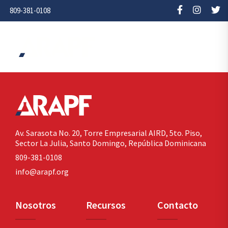
809-381-0108
Av. Sarasota No. 20,
Torre Empresarial AIRD, 5to. Piso,
Sector La Julia,
Santo Domingo, República Dominicana
809-381-0108
info@arapf.org
Nosotros
Recursos
Contacto